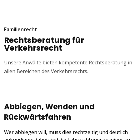
größeren Schäden nur schwer begründen ist. Stellt sich
allerdings tatsächlich heraus, dass die Unfallflucht gar nicht
bemerkt werden konnte, hat der Betreffende strafrechtlich
nichts zu befürchten. Denn ein unerlaubtes Entfernen vom
Familienrecht
Unfallort liegt damit mangels Vorsatzes nicht vor.
Rechtsberatung für
Verkehrsrecht
Unsere Anwälte bieten kompetente Rechtsberatung in
allen Bereichen des Verkehrsrechts.
Abbiegen, Wenden und
Rückwärtsfahren
Wer abbiegen will, muss dies rechtzeitig und deutlich
ankündigen; dabei sind die Fahrtrichtungsanzeiger zu